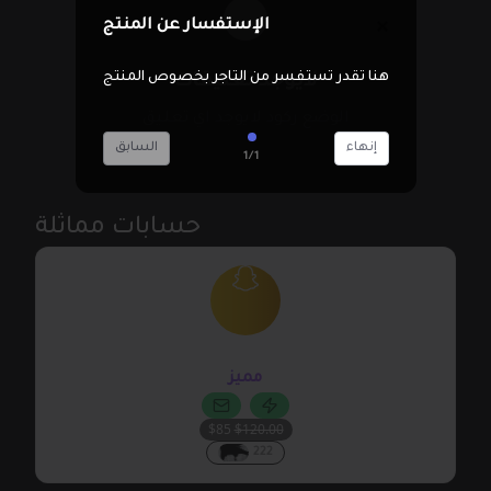
الإستفسار عن المنتج
هنا تقدر تستفسر من التاجر بخصوص المنتج
لايوجد تعليقات
الوضع ركود لايوجد اي تعليق
إنهاء
السابق
1/1
حسابات مماثلة
@rhsj
مميز
$85
$120.00
222