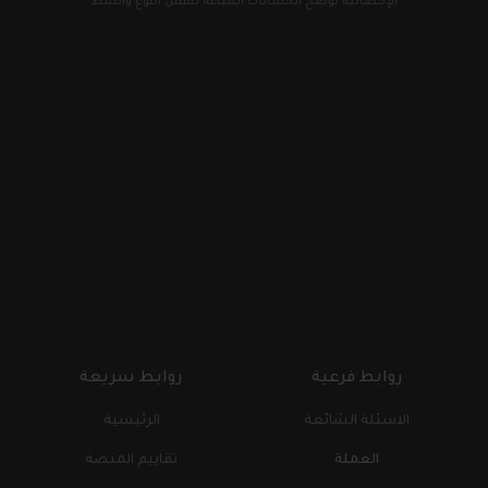
الإحصائية توضح الحسابات المباعة بنفس النوع والنمط
روابط فرعية
روابط سريعة
الاسئلة الشائعة
الرئيسية
العملة
تقاييم المنصة