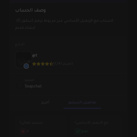
وصف الحساب
السناب مع الإيميل الأساسي غير مربوط برقم (سكور 0).
انشاء قديم
البائع
@t
(1,241 تقييم)
المنصة
Snapchat
تفاصيل التسليم
أخرى
مع الأيميل الأساسي؟
تسليم تلقائي؟
نعم
لا