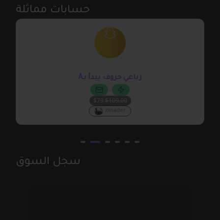
حسابات مماثلة
@actj
Aرباعي حروف يبدأ بـ
$79
$109.00
xxnader
سجل السوق