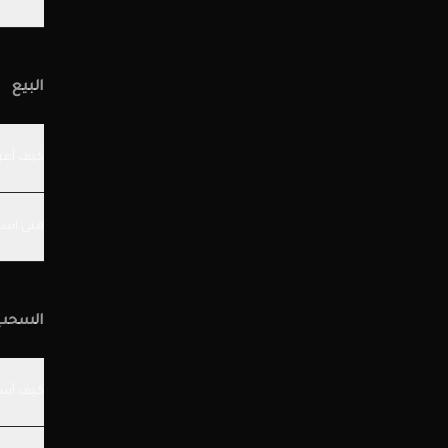
البيع
كيف أعر
متى است
السحب
كيف أس