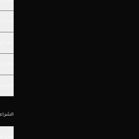
هل راح 
ليش است
كيف أضم
ماهي رس
ليش منص
الشراء
ماهي طر