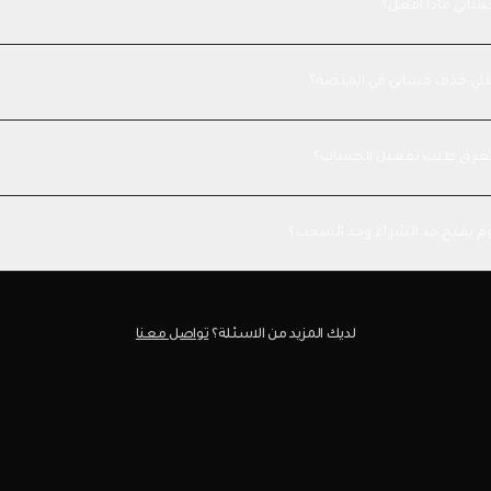
سابي ماذا افعل؟
ني حذف حسابي في المنصة؟
غرق طلب تفعيل الحساب؟
م بفتح حد الشراء وحد السحب؟
لديك المزيد من الاسئلة؟
تواصل معنا