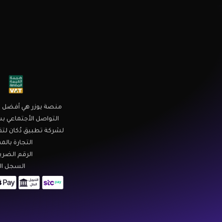
منصة يوزر هي أفضل م
التواصل الأجتماعي بس
لشركة تطبيق دُكان لتق
التجارة بال
الرقم الضريبي : 3700003
السجل التجاري 