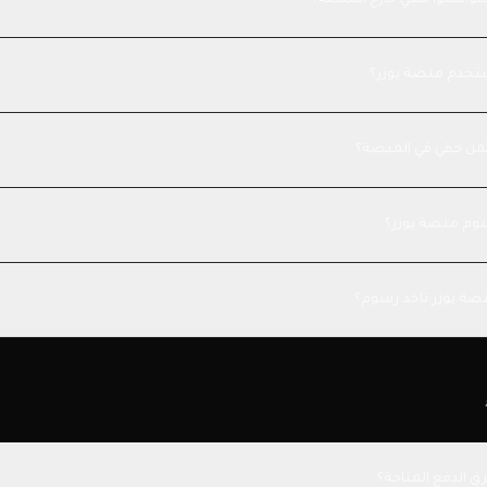
تتواصلوا معي خارج المنصة؟
خدم منصة يوزر؟
ن حقي في المنصة؟
وم منصة يوزر؟
ة يوزر تاخذ رسوم؟
ق الدفع المتاحة؟