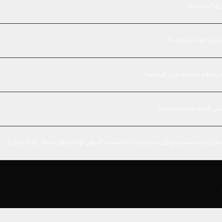
رق السحب؟
غرق مدة السحب؟
 رسوم سحب على الرصيد؟
ني إلغاء طلب سحب؟
ل طلب سحب ولكن معلومات الحساب البنكي او العنوان خطأ , او الأيميل؟