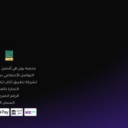
منصة يوزر هي أفضل م
التواصل الأجتماعي بس
لشركة تطبيق دُكان لتق
التجارة بال
الرقم الضريبي : 3700003
السجل التجاري 