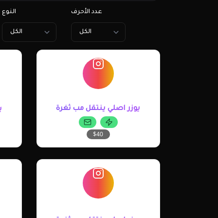
عدد الأحرف
النوع
يوزر اصلي ينتقل مب ثغرة
ي
$40