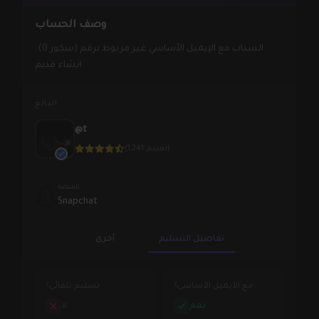
وصف الحساب
السناب مع الإيميل الأساسي غير مربوط برقم (سكور 0).
انشاء قديم
البائع
@t
(1,241 تقييم)
المنصة
Snapchat
تفاصيل التسليم
أخرى
مع الأيميل الأساسي؟
تسليم تلقائي؟
نعم
لا