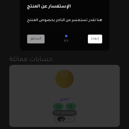
الإستفسار عن المنتج
هنا تقدر تستفسر من التاجر بخصوص المنتج
لايوجد تعليقات
الوضع ركود لايوجد اي تعليق
إنهاء
السابق
1/1
حسابات مماثلة
@bprj
مميز
$85
$150.00
222