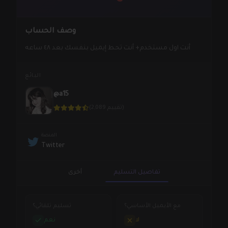
وصف الحساب
أنت اول مستخدم+ أنت تحط إيميل بنفسك بعد ٤٨ ساعه
البائع
@a15
(2,089 تقييم)
المنصة
Twitter
تفاصيل التسليم
أخرى
مع الأيميل الأساسي؟
تسليم تلقائي؟
لا
نعم