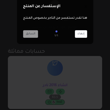
الإستفسار عن المنتج
هنا تقدر تستفسر من التاجر بخصوص المنتج
لايوجد تعليقات
الوضع ركود لايوجد اي تعليق
إنهاء
السابق
1/1
حسابات مماثلة
@ekekek111111
انشاء 2016 نادر
$3.5
1oa2